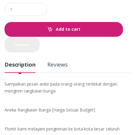
Q
u
a
n
t
Add to cart
i
t
y
Compare
Description
Reviews
Sampaikan pesan anda pada orang-orang terdekat dengan
mengirim rangkaian bunga.
Aneka Rangkaian Bunga [Harga Sesuai Budget]
Florist kami melayani pengiriman ke kota-kota besar seluruh