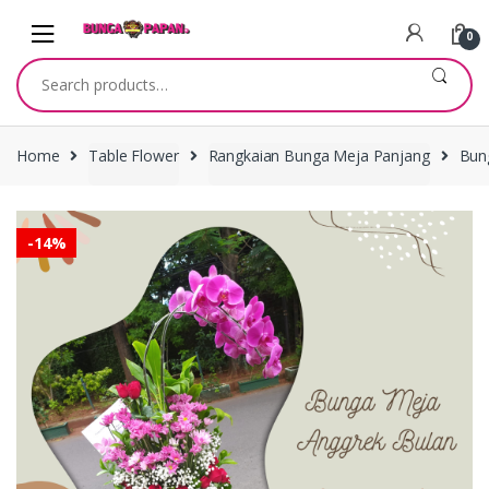
Skip
Skip
to
to
0
navigation
content
Search
for:
Home
Table Flower
Rangkaian Bunga Meja Panjang
Bun
-
14%