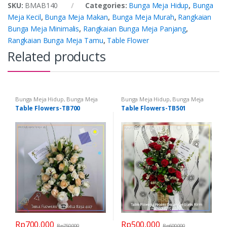
SKU:
BMAB140
Categories:
Bunga Meja Hidup
,
Bunga
Meja Kecil
,
Bunga Meja Makan
,
Bunga Meja Murah
,
Rangkaian
Bunga Meja Minimalis
,
Rangkaian Bunga Meja Panjang
,
Rangkaian Bunga Meja Tamu
,
Table Flower
Related products
Bunga Meja Hidup
,
Bunga Meja
Bunga Meja Hidup
,
Bunga Meja
Kecil
,
Bunga Meja Makan
,
Bunga
Kecil
,
Bunga Meja Makan
,
Bunga
Table Flowers-TB700
Table Flowers-TB501
Meja Murah
,
Rangkaian Bunga
Meja Murah
,
Rangkaian Bunga
Meja Minimalis
,
Rangkaian Bunga
Meja Minimalis
,
Rangkaian Bunga
Meja Panjang
,
Rangkaian Bunga
Meja Panjang
,
Rangkaian Bunga
Meja Tamu
,
Table Flower
Meja Tamu
,
Table Flower
Rp
700,000
Rp
500,000
Rp
750,000
Rp
600,000