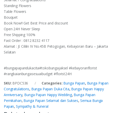
Standing Flowers
Table Flowers
Bouquet
Book Now!! Get Best Price and discount
Open 24H Never Sleep
Free Shipping 100%
Fast Order : 0812 8232 4117
Alamat : Jl. Cililin IV No.45B Petogogan, Kebayoran Baru – Jakarta
Selatan
#bungapapandukacita#tokobungajaksel #kebayoranflorist
#rangkaianbungasesuaibudget #florist24H
SKU:
BPDC536
Categories:
Bunga Papan
,
Bunga Papan
Congratulations
,
Bunga Papan Duka Cita
,
Bunga Papan Happy
Anniversary
,
Bunga Papan Happy Wedding
,
Bunga Papan
Pernikahan
,
Bunga Papan Selamat dan Sukses
,
Semua Bunga
Papan
,
Sympathy & Funeral