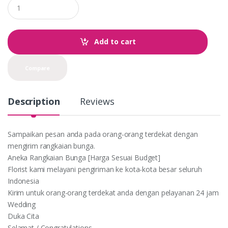
Q
u
a
n
t
Add to cart
i
t
y
Compare
Description
Reviews
Sampaikan pesan anda pada orang-orang terdekat dengan
mengirim rangkaian bunga.
Aneka Rangkaian Bunga [Harga Sesuai Budget]
Florist kami melayani pengiriman ke kota-kota besar seluruh
Indonesia
Kirim untuk orang-orang terdekat anda dengan pelayanan 24 jam
Wedding
Duka Cita
Selamat / Congratulations