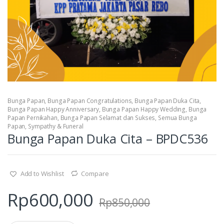
Bunga Papan
,
Bunga Papan Congratulations
,
Bunga Papan Duka Cita
,
Bunga Papan Happy Anniversary
,
Bunga Papan Happy Wedding
,
Bunga
Papan Pernikahan
,
Bunga Papan Selamat dan Sukses
,
Semua Bunga
Papan
,
Sympathy & Funeral
Bunga Papan Duka Cita – BPDC536
Add to Wishlist
Compare
Rp
600,000
Rp
850,000