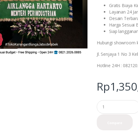
Gratis Biaya K
Layanan 24 J
Desain Terbar
Harga Sesuai 
Siap langgana
Hubungi showroom k
Jl. Senjaya 1 No 3 K
Hotline 24H : 08212
Rp
1,350
Q
u
a
n
Compare
t
i
t