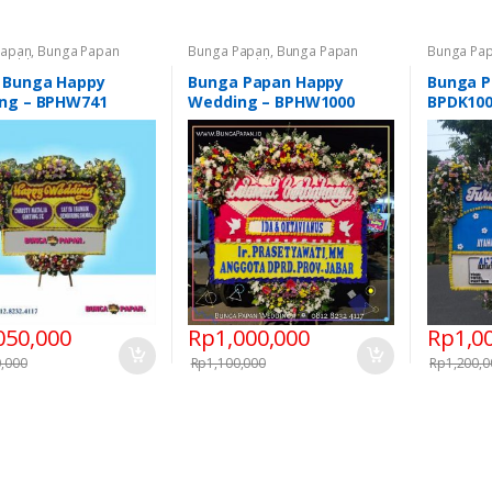
Papan
,
Bunga Papan
Bunga Papan
,
Bunga Papan
Bunga Pa
Wedding
,
Semua Bunga
Happy Wedding
,
Bunga Papan
Cita
,
Semu
Pernikahan
,
Semua Bunga Papan
 Bunga Happy
Bunga Papan Happy
Bunga P
ng – BPHW741
Wedding – BPHW1000
BPDK10
050,000
Rp
1,000,000
Rp
1,0
0,000
Rp
1,100,000
Rp
1,200,0