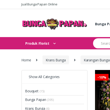
Skip
Skip
Jual Bunga Papan Online
to
to
navigation
content
Bunga P
Search
Produk Florist
for:
Home
Krans Bunga
Karangan Bunga
Show All Categories
-
10%
Bouquet
(15)
Bunga Papan
(395)
Krans Bunga
(6)