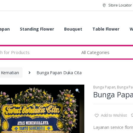
Store Locator
apan
Standing Flower
Bouquet
Table Flower
W
 Kematian
Bunga Papan Duka Cita
Bunga Papan
,
Bunga Pa
Bunga Papa
Add to Wishlist
Layanan service flori