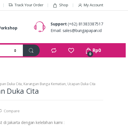
Track Your Order
Shop
My Account
Support
(+62) 81383387517
orkshop
Email:
sales@bungapapan.id
Rp
0
0
pan Duka Cita
,
Karangan Bunga Kematian
,
Ucapan Duka Cita
n Duka Cita
Compare
st di Jakarta dengan kelebihan kami :