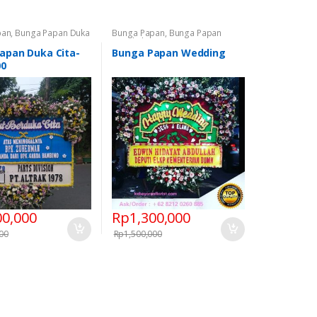
pan
,
Bunga Papan Duka
Bunga Papan
,
Bunga Papan
a Bunga Papan
Pernikahan
apan Duka Cita-
Bunga Papan Wedding
00
00,000
Rp
1,300,000
00
Rp
1,500,000