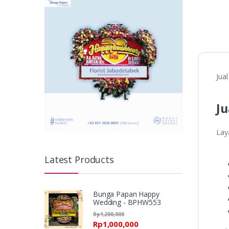
Jua
Ju
Laya
Latest Products
Bunga Papan Happy
Wedding - BPHW553
Rp
1,200,000
Rp
1,000,000