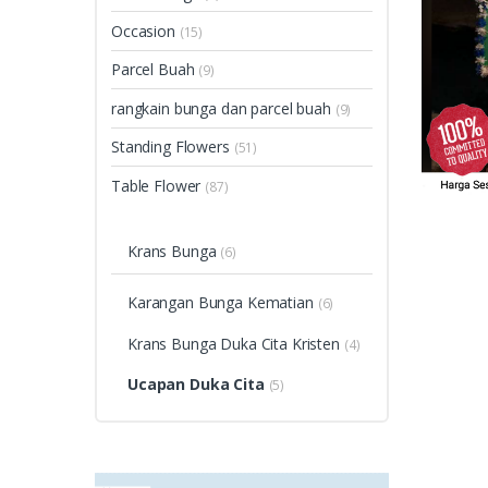
Occasion
(15)
Parcel Buah
(9)
rangkain bunga dan parcel buah
(9)
Standing Flowers
(51)
Table Flower
(87)
Krans Bunga
(6)
Karangan Bunga Kematian
(6)
Krans Bunga Duka Cita Kristen
(4)
Ucapan Duka Cita
(5)