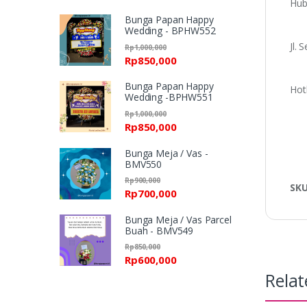
Hub
Bunga Papan Happy
Wedding - BPHW552
Jl.
Rp
1,000,000
Rp
850,000
Bunga Papan Happy
Hot
Wedding -BPHW551
Rp
1,000,000
Rp
850,000
Bunga Meja / Vas -
BMV550
Rp
900,000
SK
Rp
700,000
Bunga Meja / Vas Parcel
Buah - BMV549
Rp
850,000
Rp
600,000
Relat