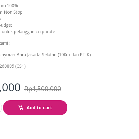
irim 100%
am Non Stop
u
Budget
n untuk pelanggan corporate
ami :
ebayoran Baru Jakarta Selatan (100m dari PTIK)
0260885 (CS1)
,000
Rp
1,500,000
Add to cart