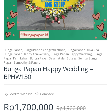
Bunga Papan
,
Bunga Papan Congratulations
,
Bunga Papan Duka Cita
,
Bunga Papan Happy Anniversary
,
Bunga Papan Happy Wedding
,
Bunga
Papan Pernikahan
,
Bunga Papan Selamat dan Sukses
,
Semua Bunga
Papan
,
Sympathy & Funeral
Bunga Papan Happy Wedding –
BPHW130
Add to Wishlist
Compare
Rp
1,700,000
Rp
1,900,000