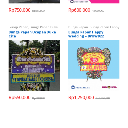
Rp
750,000
Rp
600,000
Rp
850,000
Rp
650,000
Bunga Papan
,
Bunga Papan Duka
Bunga Papan
,
Bunga Papan Happy
Cita
Wedding
,
Bunga Papan
Bunga Papan Ucapan Duka
Bunga Papan Happy
Pernikahan
,
Semua Bunga Papan
Cita
Wedding – BPHW922
Rp
550,000
Rp
1,250,000
Rp
600,000
Rp
1,350,000