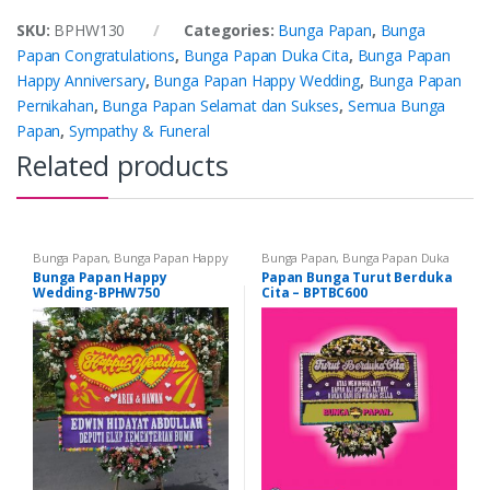
SKU:
BPHW130
Categories:
Bunga Papan
,
Bunga
Papan Congratulations
,
Bunga Papan Duka Cita
,
Bunga Papan
Happy Anniversary
,
Bunga Papan Happy Wedding
,
Bunga Papan
Pernikahan
,
Bunga Papan Selamat dan Sukses
,
Semua Bunga
Papan
,
Sympathy & Funeral
Related products
Bunga Papan
,
Bunga Papan Happy
Bunga Papan
,
Bunga Papan Duka
Wedding
,
Bunga Papan
Cita
,
Semua Bunga Papan
Bunga Papan Happy
Papan Bunga Turut Berduka
Pernikahan
,
Semua Bunga Papan
Wedding-BPHW750
Cita – BPTBC600