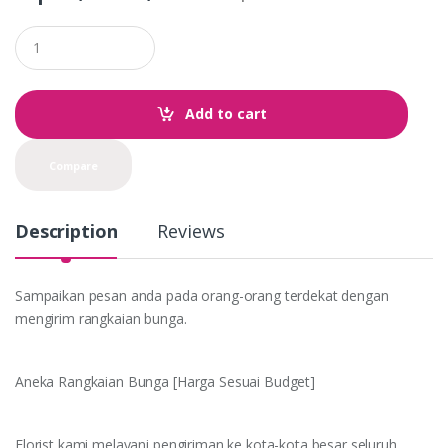
Q
u
a
n
t
Add to cart
i
t
y
Compare
Description
Reviews
Sampaikan pesan anda pada orang-orang terdekat dengan
mengirim rangkaian bunga.
Aneka Rangkaian Bunga [Harga Sesuai Budget]
Florist kami melayani pengiriman ke kota-kota besar seluruh