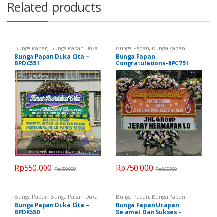
Related products
Bunga Papan
,
Bunga Papan Duka
Bunga Papan
,
Bunga Papan
Cita
,
Semua Bunga Papan
Congratulations
,
Bunga Papan
Bunga Papan Duka Cita –
Bunga Papan
Selamat dan Sukses
,
Semua
BPDC551
Congratulations-BPC751
Bunga Papan
Rp
550,000
Rp
750,000
Rp
650,000
Rp
850,000
Bunga Papan
,
Bunga Papan Duka
Bunga Papan
,
Bunga Papan
Cita
,
Semua Bunga Papan
Selamat dan Sukses
,
Semua
Bunga Papan Duka Cita –
Bunga Papan Ucapan
Bunga Papan
BPDK550
Selamat Dan Sukses –