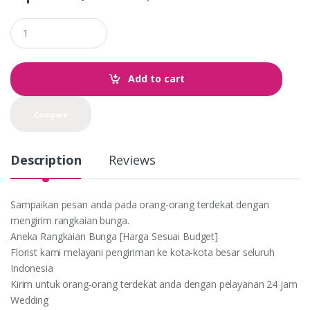
Q
u
a
n
t
Add to cart
i
t
y
Compare
Description
Reviews
Sampaikan pesan anda pada orang-orang terdekat dengan
mengirim rangkaian bunga.
Aneka Rangkaian Bunga [Harga Sesuai Budget]
Florist kami melayani pengiriman ke kota-kota besar seluruh
Indonesia
Kirim untuk orang-orang terdekat anda dengan pelayanan 24 jam
Wedding