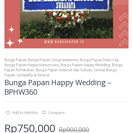
Bunga Papan
,
Bunga Papan Congratulations
,
Bunga Papan Duka Cita
,
Bunga Papan Happy Anniversary
,
Bunga Papan Happy Wedding
,
Bunga
Papan Pernikahan
,
Bunga Papan Selamat dan Sukses
,
Semua Bunga
Papan
,
Sympathy & Funeral
Bunga Papan Happy Wedding –
BPHW360
Add to Wishlist
Compare
Rp
750,000
Rp
900,000